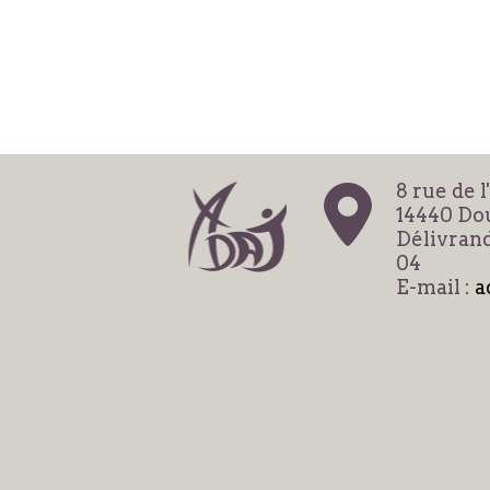
8 rue de l
14440 Dou
Délivrand
04
E-mail :
a