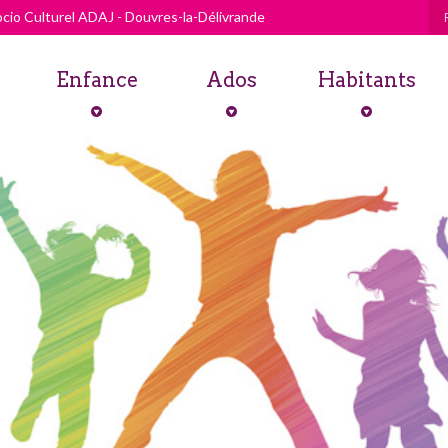
cio Culturel ADAJ - Douvres-la-Délivrande
Enfance
Ados
Habitants