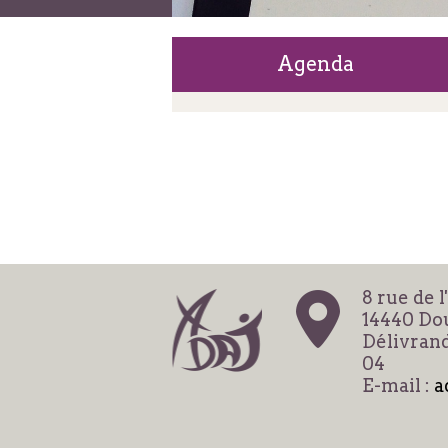
Agenda
8 rue de l
14440 Dou
Délivrand
04
E-mail :
a