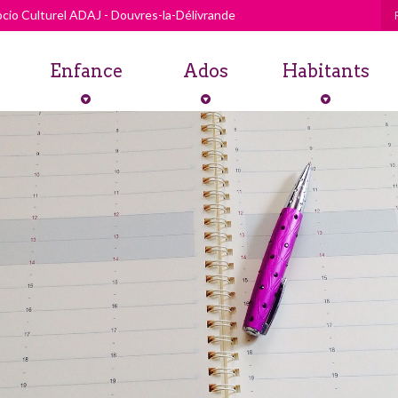
cio Culturel ADAJ - Douvres-la-Délivrande
Enfance
Ados
Habitants