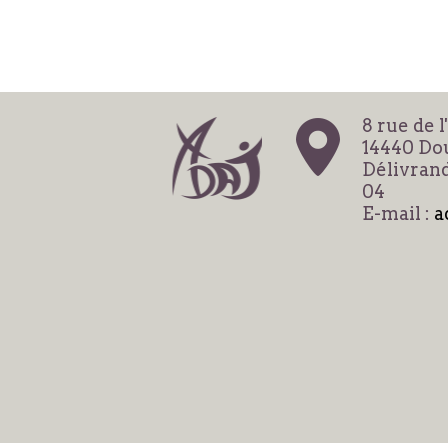
8 rue de l
14440 Dou
Délivrand
04
E-mail :
a