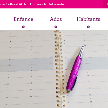
cio Culturel ADAJ - Douvres-la-Délivrande
Enfance
Ados
Habitants