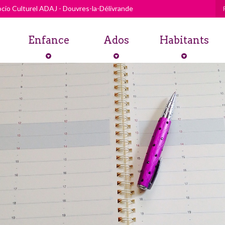
cio Culturel ADAJ - Douvres-la-Délivrande
Enfance
Ados
Habitants