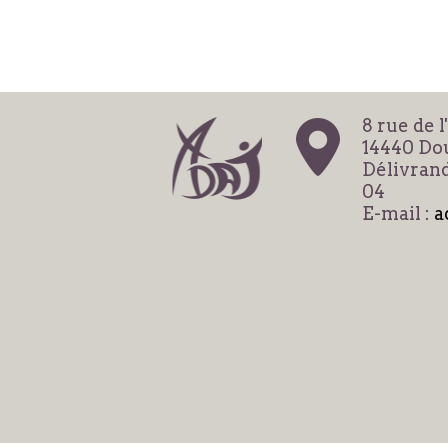
8 rue de l
14440 Dou
Délivrand
04
E-mail :
a