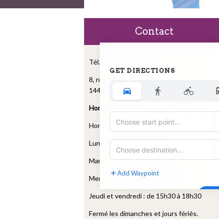
Contact
Tél. : 02.31.37.18.04
GET DIRECTIONS
8, rue de l’église
14440 Douvres la Délivrande
Horaires d’ouverture du secrétariat :
Horaires de l'accueil :
Lundi : de 15h30 à 18h30
Mardi : de 15h30 à 18h30
Add Waypoint
Mercredi : de 16h30 à 18h30
Route Options
Go
Jeudi et vendredi : de 15h30 à 18h30
Fermé les dimanches et jours fériés.