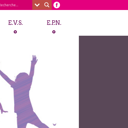
E.V.S.
E.P.N.