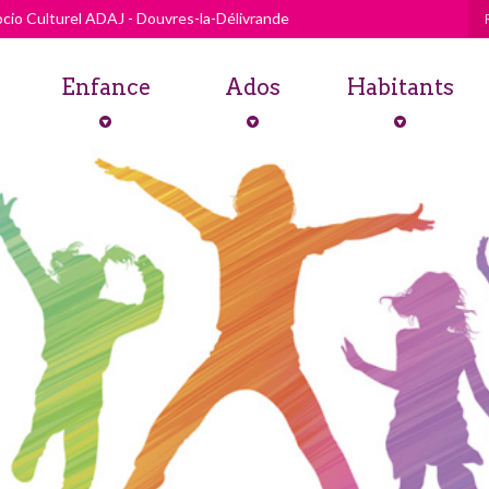
cio Culturel ADAJ - Douvres-la-Délivrande
Enfance
Ados
Habitants