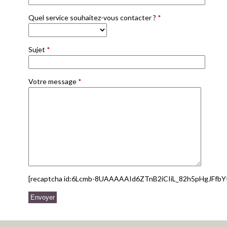
Quel service souhaitez-vous contacter ?
*
Sujet
*
Votre message
*
[recaptcha id:6Lcmb-8UAAAAAId6ZTnB2iCIiL_82h5pHgJFfbY
Veuillez laisser ce champ vide.